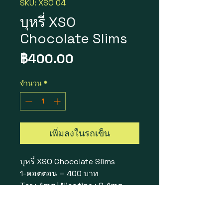
SKU: XSO 04
บุหรี่ XSO
Chocolate Slims
ราคา
฿400.00
จำนวน
*
เพิ่มลงในรถเข็น
บุหรี่ XSO Chocolate Slims
1-คอตตอน = 400 บาท
Tar : 4mg | Nicotine : 0.4mg
| Carbon Monoxide : 4mg
ขนาด : 10-ซอง 200-มวน (1-
คอตตอน)