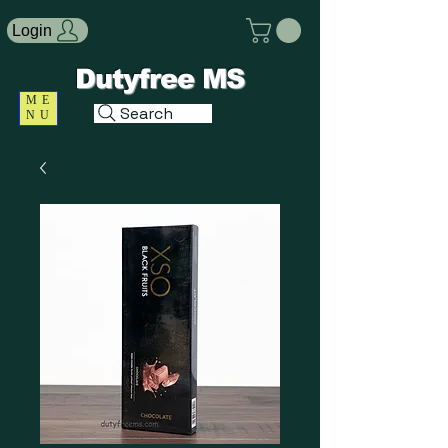
Login
Dutyfree MS
ME
Search
NU