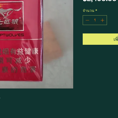
จำนวน
*
เพ
น
น