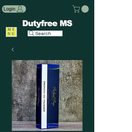
Login
Dutyfree MS
ME
Search
NU