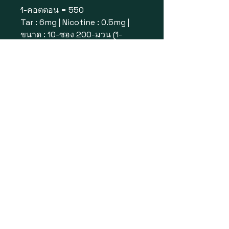
1-คอตตอน = 550
Tar : 6mg | Nicotine : 0.5mg |
ขนาด : 10-ซอง 200-มวน (1-
คอตตอน)
แบรนด์จากU.A.E บุหรี่ โอริสสตรอว์
เบอร์รี่ Switch On Regular To
Fresh
เป็นบุหรี่สายเย็น หอมกลิ่น สตรอว์
เบอร์รี่&มิ้นต์ ใบยาดีมาก ความ
แรง(ระดับกลาง) มี1เม็ดบีบ(บีบกด
แคปซูล ใน ตัวกรอง เพื่อ ให้ได้
รสชาติ ที่ เข้มข้น ด้วย กลิ่น ผลไม้
สตรอว์เบอร์รี่ และ มิ้นต์) มวน
ขนาดปกติ
© 2025 by Dutyfreems.