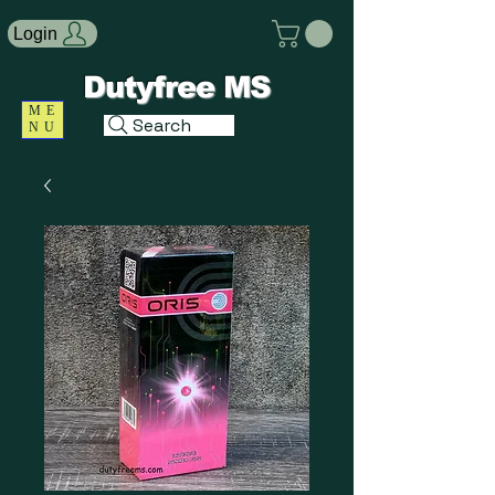
Login
Dutyfree MS
ME
Search
NU