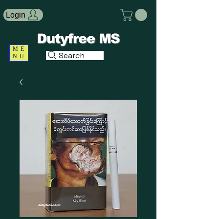
Login
Dutyfree MS
ME
Search
NU