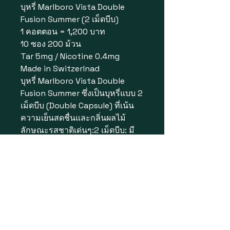
บุหรี่ Marlboro Vista Double
Fusion Summer (2 เม็ดบีบ)
1 คอตตอน = 1,200 บาท
10 ซอง 200 ม้วน
Tar 5mg / Nicotine 0.4mg
Made in Switzerlnad
บุหรี่ Marlboro Vista Double
Fusion Summer ซึ่งเป็นบุหรี่แบบ 2
เม็ดบีบ (Double Capsule) ที่เน้น
ความเย็นสดชื่นและกลิ่นผลไม้
ลักษณะรสชาติเด่นๆ:2 เม็ดบีบ: มี
เม็ดบีบที่ก้นกรอง 2 เม็ด (สีเขียว
และสีแดง) ซึ่งสามารถเลือกบีบเพื่อ
ผสมรสชาติได้ตามใจชอบเม็ดสี
เขียว: ให้ความเย็นแบบเมนทอล
สดชื่นเม็ดสีแดง: ให้กลิ่นหอมของ
ผลไม้เมืองร้อน (Tropical Fruit)
ออกแนวแตงโมหรือเบอร์รี่รวมที่มี
ความหวานหอมรสสัมผัส: เมื่อบีบ