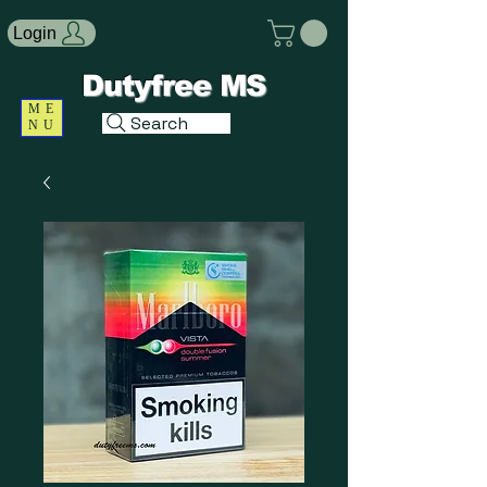
Login
Dutyfree MS
ME
Search
NU