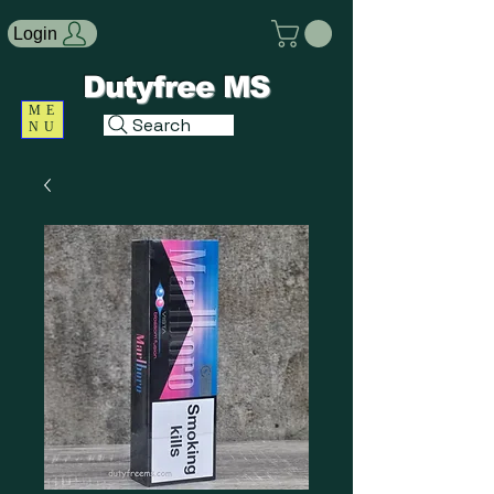
Login
Dutyfree MS
ME
Search
NU