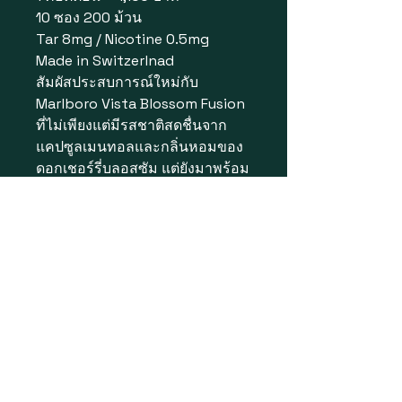
10 ซอง 200 ม้วน
Tar 8mg / Nicotine 0.5mg
Made in Switzerlnad
สัมผัสประสบการณ์ใหม่กับ
Marlboro Vista Blossom Fusion
ที่ไม่เพียงแต่มีรสชาติสดชื่นจาก
แคปซูลเมนทอลและกลิ่นหอมของ
ดอกเชอร์รี่บลอสซัม แต่ยังมาพร้อม
กับ เทคโนโลยีควบคุมกลิ่นควัน ที่
ช่วยลดกลิ่นไม่พึงประสงค์จากการ
สูบบุหรี่ ทำให้คุณสามารถ
เพลิดเพลินกับการสูบได้อย่างมั่นใจ
ในทุกที่ทุกเวลา
• ฟิลเตอร์แคปซูลคู่: ปรับเปลี่ยน
รสชาติได้ตามต้องการ
• ควบคุมกลิ่นควัน: เทคโนโลยีที่
ช่วยลดกลิ่นควัน ทำให้บรรยากาศ
รอบตัวคุณสดชื่นยิ่งขึ้น