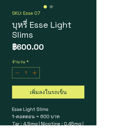
SKU: Esse 07
บุหรี่ Esse Light
Slims
ราคา
฿600.00
จำนวน
*
เพิ่มลงในรถเข็น
Esse Light Slims
1-คอตตอน = 600 บาท
Tar : 4.5mg | Nicotine : 0.45mg |
ขนาด : 10-ซอง 200-มวน (1-