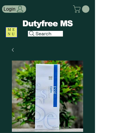
Login
Dutyfree MS
ME
Search
NU