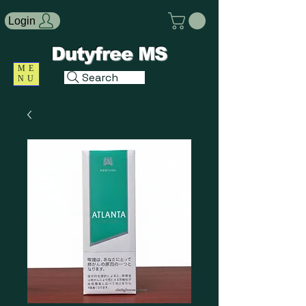
Login
Dutyfree MS
ME
Search
NU