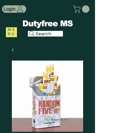
Login
Dutyfree MS
ME
Search
NU