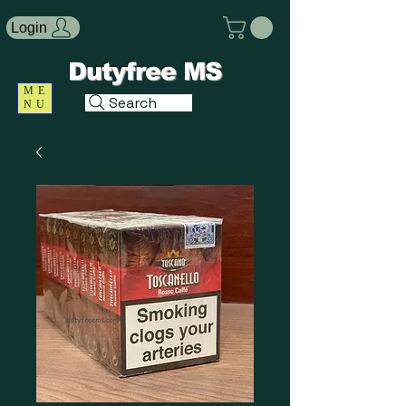
Login
Dutyfree MS
ME
Search
NU