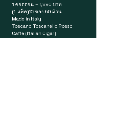
1 คอตตอน = 1,890 บาท
(1-แพ็ค)10 ซอง 50 ม้วน
Made in Italy
Toscano Toscanello Rosso
Caffe (Italian Cigar)
แบรนด์จากอิตาลี บุหรี่
ซิการ์Toscano 1L Sigaro Italiano
Toscano เป็นซิการ์ดั้งเดิมของ
อิตาลี ผลิตจากยาสูบหมักคุณภาพ
สูง เป็นแบรนด์ที่ได้รับการยอมรับ
ในอิตาลีและเป็นที่รู้จักในสวิตเซอร์
แลนด์และออสเตรีย
เป็นCigarillo มีกลิ่นหอมเข้มข้น
ของกาแฟ กลิ่นที่คั่วและขม
ออกแบบมาสำหรับคนรักกาแฟ ใบ
ยาดีมาก ความแรง(ระดับกำลังดี)
มวนขนาดใหญ่