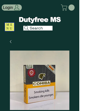
Login
Dutyfree MS
ME
Search
NU